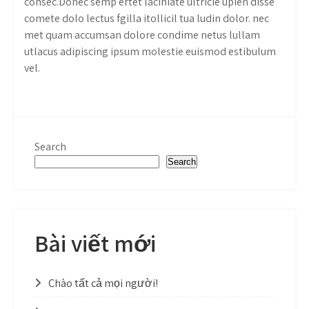
consec.Donec semp ertet laciniate ultricie upien disse
comete dolo lectus fgilla itollicil tua ludin dolor. nec
met quam accumsan dolore condime netus lullam
utlacus adipiscing ipsum molestie euismod estibulum
vel.
Search
Search
Bài viết mới
Chào tất cả mọi người!