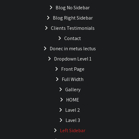
Blog No Sidebar
Blog Right Sidebar
Clients Testimonials
Contact
Donec in metus lectus
Dropdown Level 1
Front Page
Full Width
Gallery
HOME
Lavel 2
Lavel 3
Left Sidebar