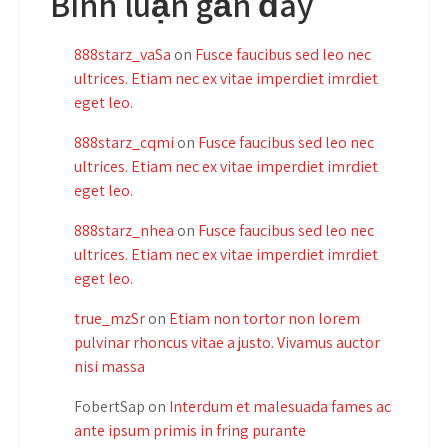
Bình luận gần đây
888starz_vaSa
on
Fusce faucibus sed leo nec
ultrices. Etiam nec ex vitae imperdiet imrdiet
eget leo.
888starz_cqmi
on
Fusce faucibus sed leo nec
ultrices. Etiam nec ex vitae imperdiet imrdiet
eget leo.
888starz_nhea
on
Fusce faucibus sed leo nec
ultrices. Etiam nec ex vitae imperdiet imrdiet
eget leo.
true_mzSr
on
Etiam non tortor non lorem
pulvinar rhoncus vitae a justo. Vivamus auctor
nisi massa
FobertSap
on
Interdum et malesuada fames ac
ante ipsum primis in fring purante