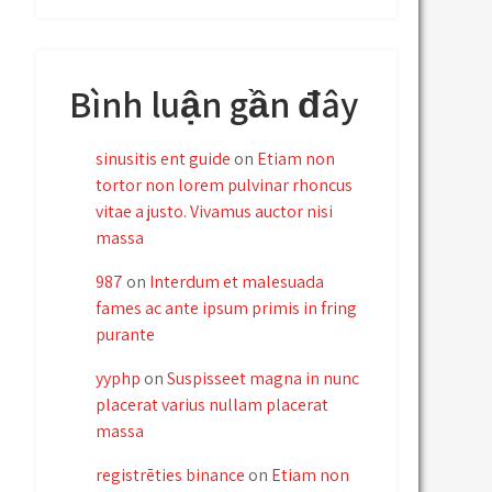
Bình luận gần đây
sinusitis ent guide
on
Etiam non
tortor non lorem pulvinar rhoncus
vitae a justo. Vivamus auctor nisi
massa
987
on
Interdum et malesuada
fames ac ante ipsum primis in fring
purante
yyphp
on
Suspisseet magna in nunc
placerat varius nullam placerat
massa
registrēties binance
on
Etiam non