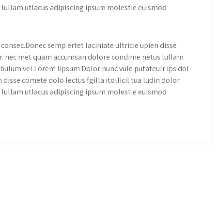
lullam utlacus adipiscing ipsum molestie euismod
consec.Donec semp ertet laciniate ultricie upien disse
dolor. nec met quam accumsan dolore condime netus lullam
bulum vel.Lorem lipsum Dolor nunc vule putateulr ips dol
disse comete dolo lectus fgilla itollicil tua ludin dolor.
lullam utlacus adipiscing ipsum molestie euismod