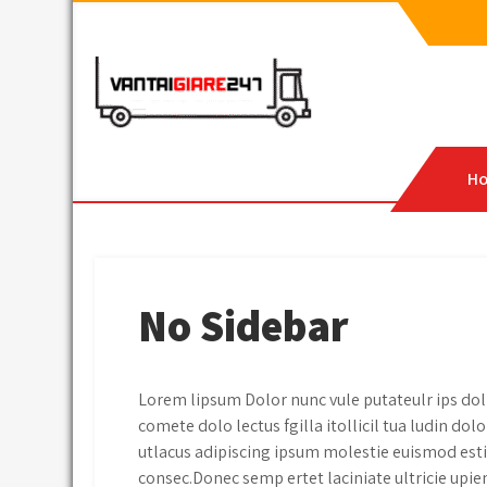
Skip
to
content
VanTaiGiaRe247.Com
Dịch vụ vận chuyển hàng hóa, chuyển nhà, hoặc
H
No Sidebar
Lorem lipsum Dolor nunc vule putateulr ips dol 
comete dolo lectus fgilla itollicil tua ludin 
utlacus adipiscing ipsum molestie euismod esti
consec.Donec semp ertet laciniate ultricie upien 