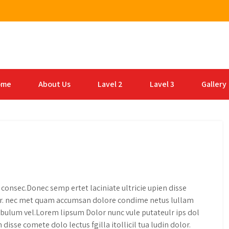
 thuê xe tải với mức giá phải chăng và có sẵn 24/7
ome
About Us
Lavel 2
Lavel 3
Gallery
consec.Donec semp ertet laciniate ultricie upien disse
dolor. nec met quam accumsan dolore condime netus lullam
bulum vel.Lorem lipsum Dolor nunc vule putateulr ips dol
disse comete dolo lectus fgilla itollicil tua ludin dolor.