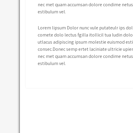
nec met quam accumsan dolore condime netus 
estibulum vel.
Lorem lipsum Dolor nunc vule putateulr ips dol 
comete dolo lectus fgilla itollicil tua ludin 
utlacus adipiscing ipsum molestie euismod esti
consec.Donec semp ertet laciniate ultricie upien 
nec met quam accumsan dolore condime netus 
estibulum vel.