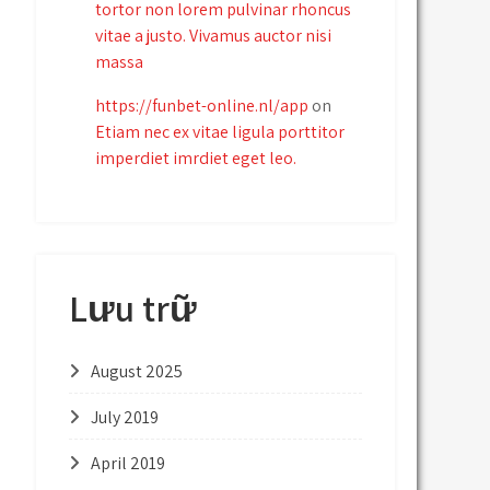
tortor non lorem pulvinar rhoncus
vitae a justo. Vivamus auctor nisi
massa
https://funbet-online.nl/app
on
Etiam nec ex vitae ligula porttitor
imperdiet imrdiet eget leo.
Lưu trữ
August 2025
July 2019
April 2019