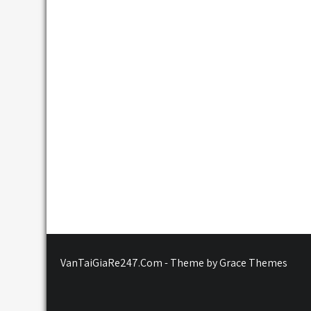
VanTaiGiaRe247.Com - Theme by Grace Themes